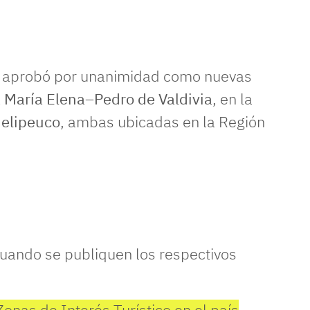
aprobó por unanimidad como nuevas
a
María Elena–Pedro de Valdivia
, en la
Melipeuco
, ambas ubicadas en la Región
cuando se publiquen los respectivos
Zonas de Interés Turístico en el país
.