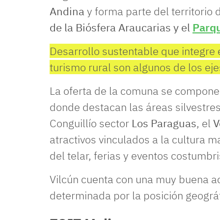
Andina
y forma parte del territorio 
de la Biósfera Araucarias y el
Parqu
Desarrollo sustentable que integre 
turismo rural son algunos de los ej
La oferta de la comuna se compone p
donde destacan las áreas silvestre
Conguillío sector
Los Paraguas
, el
V
atractivos vinculados a la cultura 
del telar, ferias y eventos costumbris
Vilcún cuenta con una muy buena ac
determinada por la posición geográ