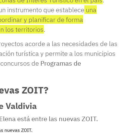
un instrumento que establece
una
ordinar y planificar de forma
n los territorios
.
royectos acorde a las necesidades de las
ación turística y permite a los municipios
n concursos de
Programas de
uevas ZOIT?
 Valdivia
las nuevas ZOIT.