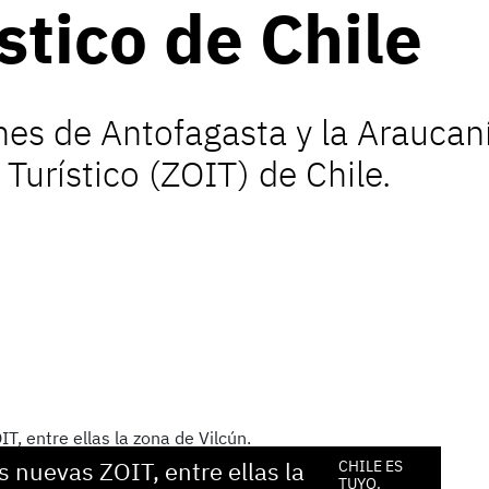
stico de Chile
nes de Antofagasta y la Araucaní
Turístico (ZOIT) de Chile.
s nuevas ZOIT, entre ellas la
El 
CHILE ES
TUYO.