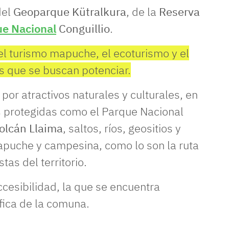
del
Geoparque Kütralkura
, de la
Reserva
e Nacional
Conguillio
.
el turismo mapuche, el ecoturismo y el
es que se buscan potenciar.
or atractivos naturales y culturales, en
s protegidas como el Parque Nacional
olcán Llaima
, saltos, ríos, geositios y
mapuche y campesina, como lo son la ruta
tas del territorio.
cesibilidad, la que se encuentra
fica de la comuna.