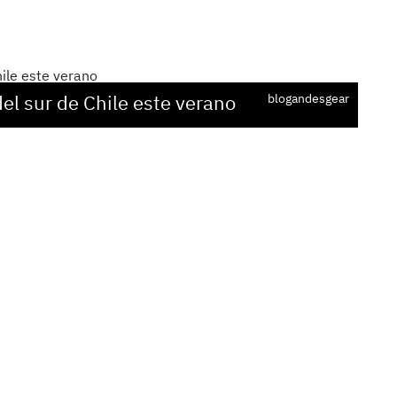
el sur de Chile este verano
blogandesgear