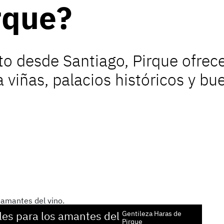
rque?
to desde Santiago, Pirque ofre
a viñas, palacios históricos y b
les para los amantes del
Gentileza Haras de
Pirque