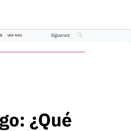
Síguenos
S
VER MÁS
go: ¿Qué