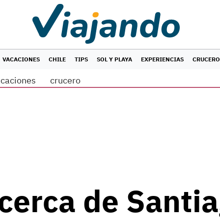
VACACIONES
CHILE
TIPS
SOL Y PLAYA
EXPERIENCIAS
CRUCERO
acaciones
crucero
erca de Santia