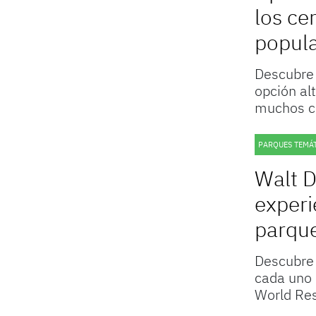
los ce
popul
Descubre 
opción al
muchos c
PARQUES TEMÁ
Walt D
experi
parqu
Descubre 
cada uno 
World Res