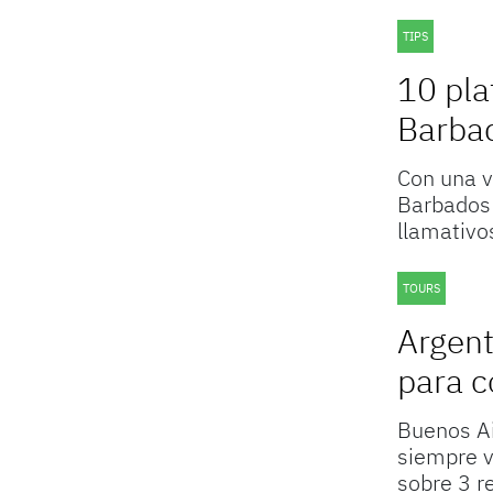
TIPS
10 pla
Barba
Con una ve
Barbados
llamativo
TOURS
Argent
para c
Buenos Ai
siempre v
sobre 3 r