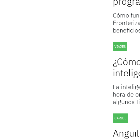
progra
Cómo func
Fronteriz
beneficios
VIAJES
¿Cómo 
intelig
La intelig
hora de o
algunos t
CARIBE
Anguil