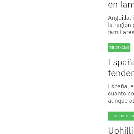
en fam
Anguilla, 
la región 
familiare
TENDENCIAS
España
tenden
España, e
cuanto co
aunque al
CENTROS DE ES
Uphill