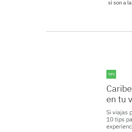
si son a l
TIPS
Caribe
en tu v
Si viajas
10 tips pa
experien