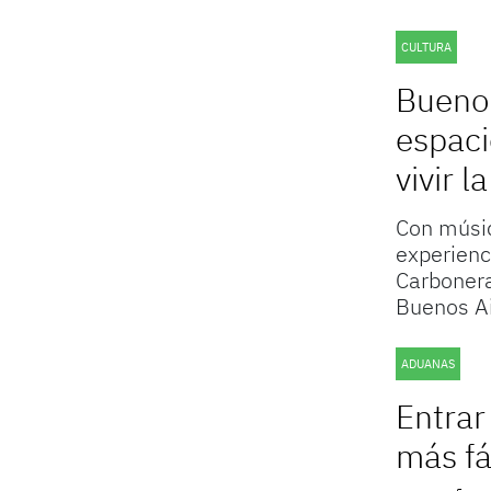
CULTURA
Buenos
espaci
vivir l
Con músic
experienc
Carbonera
Buenos Ai
ADUANAS
Entrar
más fá