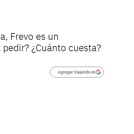
a, Frevo es un
a pedir? ¿Cuánto cuesta?
Agregar Viajando en
acios íntimos que combinan
gastronomía
co