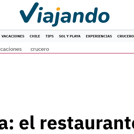
VACACIONES
CHILE
TIPS
SOL Y PLAYA
EXPERIENCIAS
CRUCERO
acaciones
crucero
: el restauran