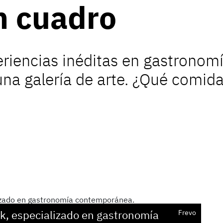
n cuadro
riencias inéditas en gastronomí
una galería de arte. ¿Qué comid
k, especializado en
gastronomía
Frevo
Esp