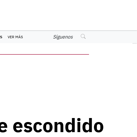
Síguenos
S
VER MÁS
te escondido