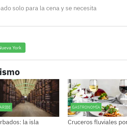
ado solo para la cena y se necesita
Nueva York
rismo
ARIBE
GASTRONOMÍA
rbados: la isla
Cruceros fluviales po