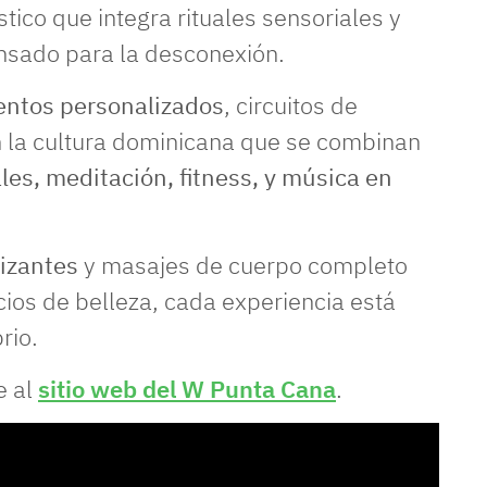
ico que integra rituales sensoriales y
nsado para la desconexión.
entos personalizados
, circuitos de
en la cultura dominicana que se combinan
es, meditación, fitness, y música en
lizantes
y masajes de cuerpo completo
cios de belleza, cada experiencia está
rio.
e al
sitio web del W Punta Cana
.