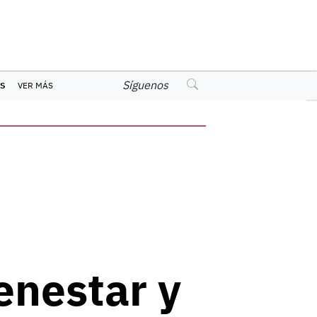
Síguenos
S
VER MÁS
enestar y