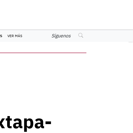
Síguenos
S
VER MÁS
xtapa-