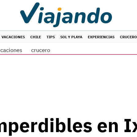
VACACIONES
CHILE
TIPS
SOL Y PLAYA
EXPERIENCIAS
CRUCERO
acaciones
crucero
mperdibles en I