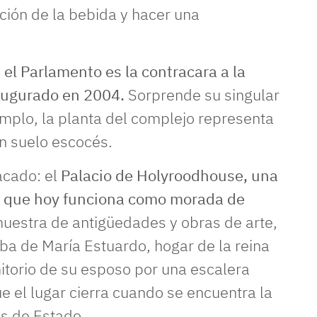
ción de la bebida y hacer una
,
el Parlamento es la contracara a la
augurado en 200
4.
Sorprende su singular
emplo, la planta del complejo representa
en suelo escocés.
cado: el
Palacio de Holyroodhouse, una
VII que hoy funciona como morada de
 muestra de antigüedades y obras de arte,
coba de María Estuardo, hogar de la reina
torio de su esposo por una escalera
e el lugar cierra cuando se encuentra la
as de Estado.