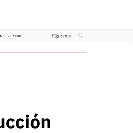
Síguenos
S
VER MÁS
ucción