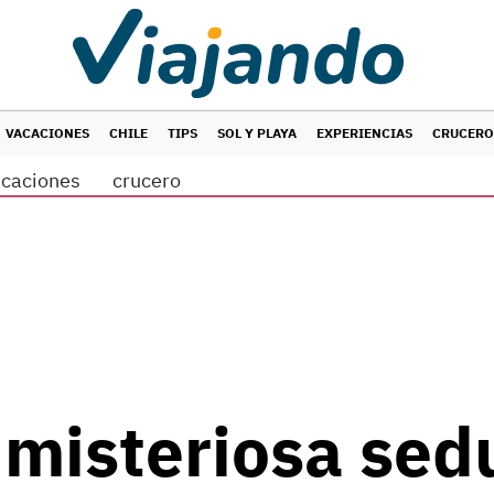
VACACIONES
CHILE
TIPS
SOL Y PLAYA
EXPERIENCIAS
CRUCERO
acaciones
crucero
misteriosa sed