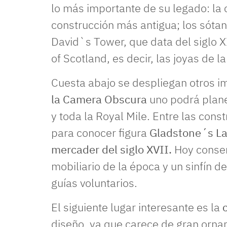
lo más importante de su legado: la c
construcción más antigua; los sóta
David`s Tower, que data del siglo X
of Scotland, es decir, las joyas de l
Cuesta abajo se despliegan otros i
la Camera Obscura
uno podrá plane
y toda la Royal Mile. Entre las con
para conocer figura
Gladstone´s La
mercader del siglo XVII.
Hoy conser
mobiliario de la época y un sinfín 
guías voluntarios.
El siguiente lugar interesante es la
c
diseño, ya que carece de gran ornam