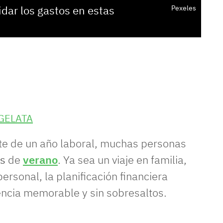
idar los gastos en estas
Pexeles
GELATA
te de un año laboral, muchas personas
s
de
verano
. Ya sea un viaje en familia,
ersonal, la planificación financiera
encia memorable y sin sobresaltos.