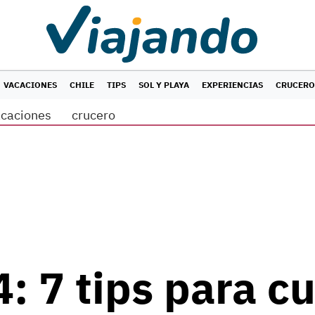
VACACIONES
CHILE
TIPS
SOL Y PLAYA
EXPERIENCIAS
CRUCERO
acaciones
crucero
 7 tips para cu