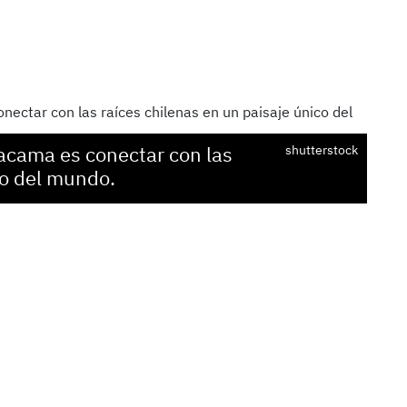
tacama es conectar con las
shutterstock
co del mundo.