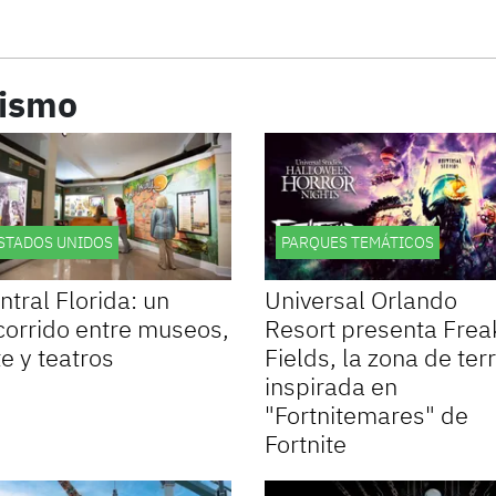
rismo
STADOS UNIDOS
PARQUES TEMÁTICOS
ntral Florida: un
Universal Orlando
corrido entre museos,
Resort presenta Frea
te y teatros
Fields, la zona de ter
inspirada en
"Fortnitemares" de
Fortnite