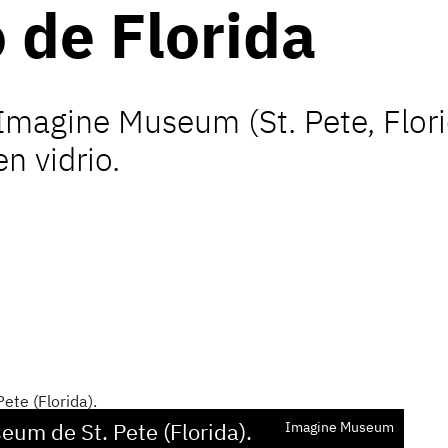
 de Florida
Imagine Museum (St. Pete, Flor
n vidrio.
eum de St. Pete (
Florida
).
Imagine Museum