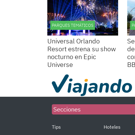
PARQUES TEMÁTICOS
P
Universal Orlando
Se
Resort estrena su show
de
nocturno en Epic
co
Universe
B
Secciones
Tips
Hoteles