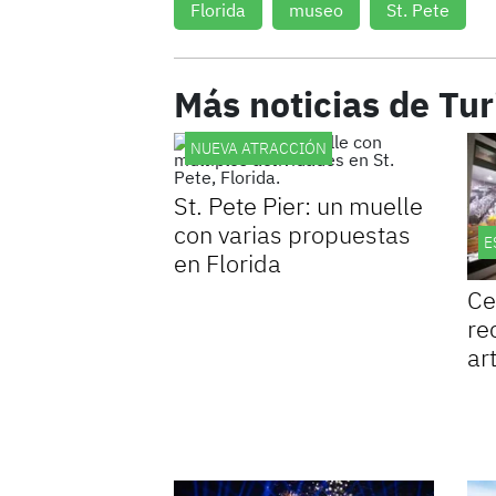
Florida
museo
St. Pete
Más noticias de Tu
NUEVA ATRACCIÓN
St. Pete Pier: un muelle
con varias propuestas
E
en Florida
Ce
re
ar