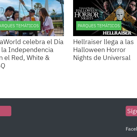
ARQUES TEMÁTICOS
PARQUES TEMÁTICOS
aWorld celebra el Día
Hellraiser llega a las
 la Independencia
Halloween Horror
n el Red, White &
Nights de Universal
BQ
Síg
Face